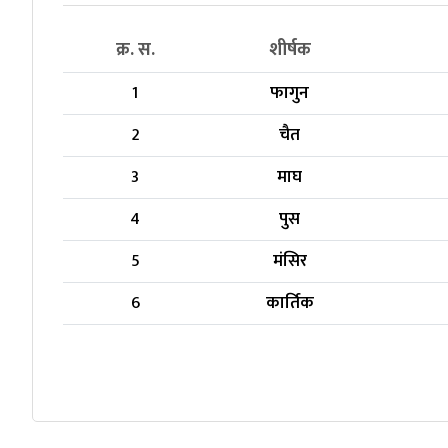
क्र. स.
शीर्षक
1
फागुन
2
चैत
3
माघ
4
पुस
5
मंसिर
6
कार्तिक