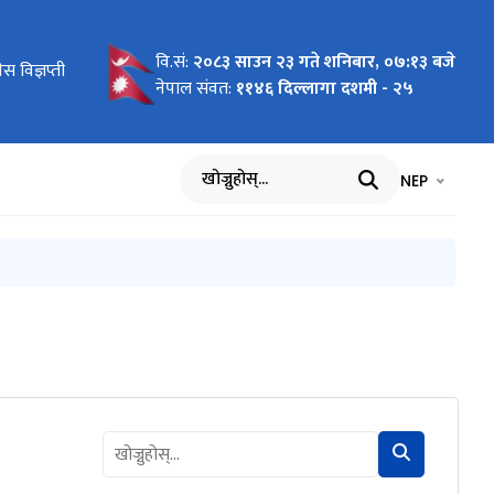
वि.सं:
२०८३ साउन २३ गते शनिबार, ०७:१३ बजे
 विज्ञप्ती
नेपाल संवत:
११४६ दिल्लागा दशमी - २५
भाषा चयन गर्नुह
भाषा प
NEP
खोज्नुहोस्