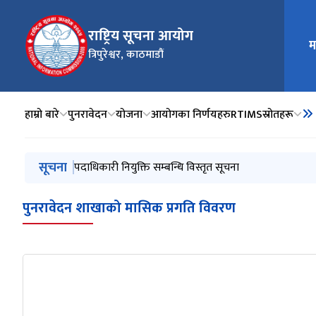
राष्ट्रिय सूचना आयोग
म
मुख्य न
त्रिपुरेश्वर, काठमाडौं
हाम्रो बारे
पुनरावेदन
योजना
आयोगका निर्णयहरु
RTIMS
स्रोतहरू
मुख्य नेभिगेसनमा जानुहोस्
सूचना
पदाधिकारी नियुक्ति सम्बन्धि विस्तृत सूचना
पुनरावेदन शाखाको मासिक प्रगति विवरण