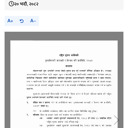
२० भदौ, २०८२
A
A