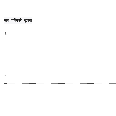
माग गरिएको सूचना
१.
............................................................................................................
|
२.
............................................................................................................
|