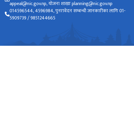
appeal@nic.gov.np, योजना शाखाः planning@nic.gov.np
014596544, 4596984, पुनरावेदन सम्बन्धी जानकारीका लागिः 01-
5909739 / 9851244665