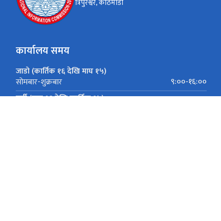
त्रिपुरेश्वर, काठमाडौं
कार्यालय समय
जाडो (कार्तिक १६ देखि माघ १५)
९:००-१६:००
सोमबार-शुक्रबार
गर्मी (माघ १६ देखि कार्तिक १५)
९:००-१७:००
सोमबार-शुक्रबार
त्रिपुरेश्वर, काठमाडौं
प्रशासनिक पत्राचार गर्नः info@nic.gov.np, पुन
014596544, 4596984, पुनरावेदन सम्बन्धी जानकारीका लागिः 01