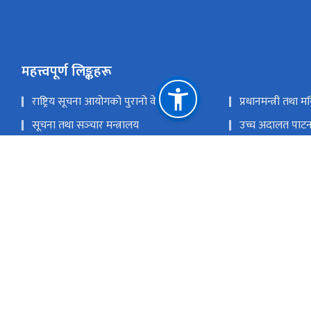
महत्त्वपूर्ण लिङ्कहरू
राष्ट्रिय सूचना आयोगको पुरानो वेवसाइट
प्रधानमन्त्री तथा म
सूचना तथा सञ्‍चार मन्त्रालय
उच्च अदालत पाट
राष्ट्रिय प्राकृतिक स्रोत तथा वित्त आयोग
रावेदन पेश गर्नः appeal@nic.gov.np, योजना शाखाः planning@nic.gov.np
-5909739 / 9851244665