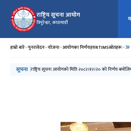
राष्ट्रिय सूचना आयोग
म
मुख्य न
त्रिपुरेश्वर, काठमाडौं
हाम्रो बारे
पुनरावेदन
योजना
आयोगका निर्णयहरु
RTIMS
स्रोतहरू
मुख्य नेभिगेसनमा जानुहोस्
सूचना
राष्ट्रिय सूचना आयोगको मिति २०८२।१२।२० को निर्णय बमोजि