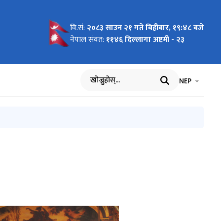
वि.सं:
२०८३ साउन २१ गते बिहीबार, १९:४८ बजे
 विज्ञप्ती
नेपाल संवत:
११४६ दिल्लागा अष्टमी - २३
भाषा चयन गर्नुह
भाषा प
NEP
खोज्नुहोस्