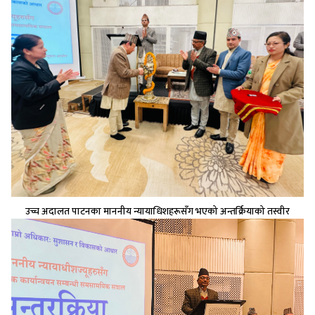
उच्च अदालत पाटनका माननीय न्यायाधिशहरूसँग भएको अन्तर्क्रियाको तस्वीर