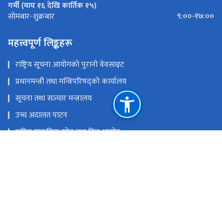
गर्मी (माघ १६ देखि कार्तिक १५)
९:००-१७:००
सोमबार-शुक्रबार
महत्त्वपूर्ण लिङ्कहरू
राष्ट्रिय सूचना आयोगको पुरानो वेवसाइट
प्रधानमन्त्री तथा मन्त्रिपरिषद्को कार्यालय
सूचना तथा सञ्‍चार मन्त्रालय
उच्च अदालत पाटन
राष्ट्रिय प्राकृतिक स्रोत तथा वित्त आयोग
त्रिपुरेश्वर, काठमाडौं
प्रशासनिक पत्राचार गर्नः info@nic.gov.np, पुनरावेदन पेश गर्नः
appeal@nic.gov.np, योजना शाखाः planning@nic.gov.np
014596544, 4596984, पुनरावेदन सम्बन्धी जानकारीका लागिः 01-
5909739 / 9851244665