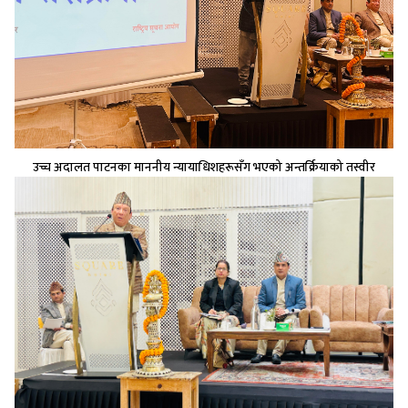
उच्च अदालत पाटनका माननीय न्यायाधिशहरूसँग भएको अन्तर्क्रियाको तस्वीर