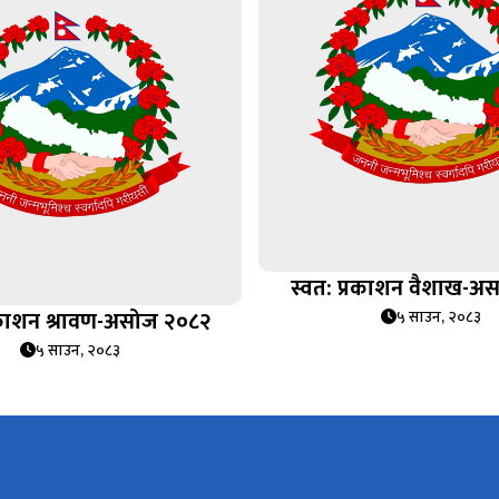
स्वत: प्रकाशन वैशाख-अ
्रकाशन श्रावण-असोज २०८२
५ साउन, २०८३
५ साउन, २०८३