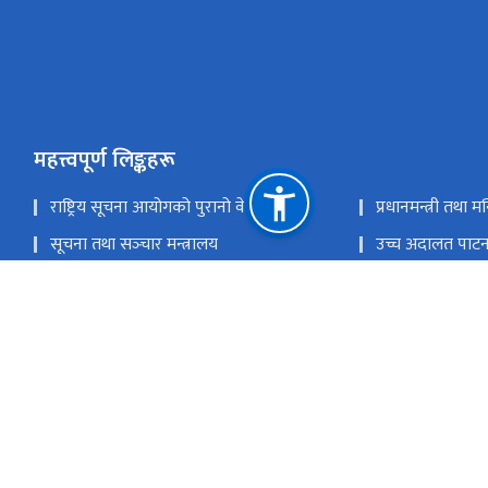
महत्त्वपूर्ण लिङ्कहरू
राष्ट्रिय सूचना आयोगको पुरानो वेवसाइट
प्रधानमन्त्री तथा म
सूचना तथा सञ्‍चार मन्त्रालय
उच्च अदालत पाट
राष्ट्रिय प्राकृतिक स्रोत तथा वित्त आयोग
रावेदन पेश गर्नः appeal@nic.gov.np, योजना शाखाः planning@nic.gov.np
-5909739 / 9851244665