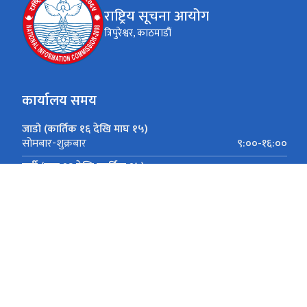
राष्ट्रिय सूचना आयोग
त्रिपुरेश्वर, काठमाडौं
कार्यालय समय
जाडो (कार्तिक १६ देखि माघ १५)
९:००-१६:००
सोमबार-शुक्रबार
गर्मी (माघ १६ देखि कार्तिक १५)
९:००-१७:००
सोमबार-शुक्रबार
त्रिपुरेश्वर, काठमाडौं
प्रशासनिक पत्राचार गर्नः info@nic.gov.np, पुन
014596544, 4596984, पुनरावेदन सम्बन्धी जानकारीका लागिः 01