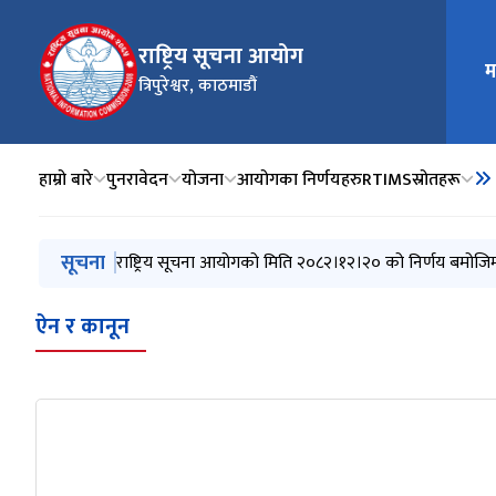
राष्ट्रिय सूचना आयोग
म
मुख्य न
त्रिपुरेश्वर, काठमाडौं
हाम्रो बारे
पुनरावेदन
योजना
आयोगका निर्णयहरु
RTIMS
स्रोतहरू
मुख्य नेभिगेसनमा जानुहोस्
सूचना
राष्ट्रिय सूचना आयोगको मिति २०८२।१२।२० को निर्णय बमोजि
ऐन र कानून