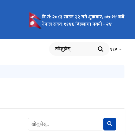
वि.सं:
२०८३ साउन २२ गते शुक्रबार, ०७:१४ बजे
 विज्ञप्ती
नेपाल संवत:
११४६ दिल्लागा नवमी - २४
भाषा चयन गर्नुह
भाषा प
NEP
खोज्नुहोस्