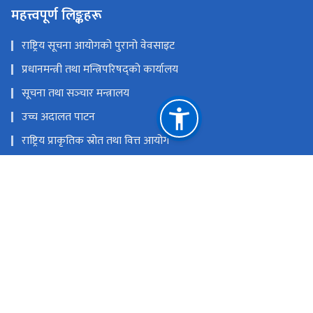
महत्त्वपूर्ण लिङ्कहरू
राष्ट्रिय सूचना आयोगको पुरानो वेवसाइट
प्रधानमन्त्री तथा मन्त्रिपरिषद्को कार्यालय
सूचना तथा सञ्‍चार मन्त्रालय
उच्च अदालत पाटन
राष्ट्रिय प्राकृतिक स्रोत तथा वित्त आयोग
त्रिपुरेश्वर, काठमाडौं
प्रशासनिक पत्राचार गर्नः info@nic.gov.np, पुनरावेदन पेश गर्नः
appeal@nic.gov.np, योजना शाखाः planning@nic.gov.np
014596544, 4596984, पुनरावेदन सम्बन्धी जानकारीका लागिः 01-
5909739 / 9851244665