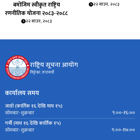
बमोजिम स्वीकृत राष्ट्रिय
२२ साउन, २०८३
रणनीतिक योजना २०८३-२०८८
२२ साउन, २०८३
राष्ट्रिय सूचना आयोग
त्रिपुरेश्वर, काठमाडौं
कार्यालय समय
जाडो (कार्तिक १६ देखि माघ १५)
९:००-१६:००
सोमबार-शुक्रबार
गर्मी (माघ १६ देखि कार्तिक १५)
९:००-१७:००
सोमबार-शुक्रबार